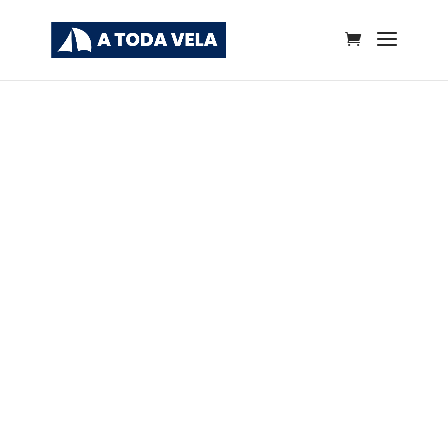
A Toda Vela
Test PER online
gratuito