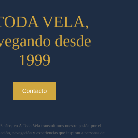
TODA VELA,
vegando desde
1999
Contacto
5 años, en A Toda Vela transmitimos nuestra pasión por el
ación, navegación y experiencias que inspiran a personas de